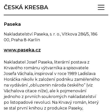
ČESKÁ KRESBA
Paseka
Nakladatelství Paseka, s. r. o., Vítkova 286/5, 186
00, Praha 8-Karlín
www.paseka.cz
Nakladatel Josef Paseka, literární postava z
Krvavého románu výtvarníka a spisovatele
Josefa Váchala, inspiroval v roce 1989 Ladislava
Horáčka nikoliv k založení podniku zaměřeného
na vydávání „obluzenin národa českého“ (viz
Váchalova citace níže), ale k pojmenování
jednoho z prvních soukromých nakladatelství
po listopadové revoluci. Na Krvavý román, který
se stal první knihou z produkce Paseky,