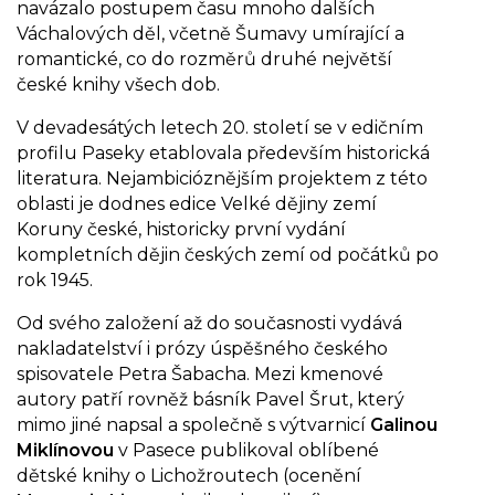
navázalo postupem času mnoho dalších
Váchalových děl, včetně Šumavy umírající a
romantické, co do rozměrů druhé největší
české knihy všech dob.
V devadesátých letech 20. století se v edičním
profilu Paseky etablovala především historická
literatura. Nejambicióznějším projektem z této
oblasti je dodnes edice Velké dějiny zemí
Koruny české, historicky první vydání
kompletních dějin českých zemí od počátků po
rok 1945.
Od svého založení až do současnosti vydává
nakladatelství i prózy úspěšného českého
spisovatele Petra Šabacha. Mezi kmenové
autory patří rovněž básník Pavel Šrut, který
mimo jiné napsal a společně s výtvarnicí
Galinou
Miklínovou
v Pasece publikoval oblíbené
dětské knihy o Lichožroutech (ocenění