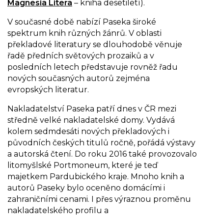
Magnesia Litera
– kniha desetiletí).
V současné době nabízí Paseka široké
spektrum knih různých žánrů. V oblasti
překladové literatury se dlouhodobě věnuje
řadě předních světových prozaiků a v
posledních letech představuje rovněž řadu
nových současných autorů zejména
evropských literatur.
Nakladatelství Paseka patří dnes v ČR mezi
středně velké nakladatelské domy. Vydává
kolem sedmdesáti nových překladových i
původních českých titulů ročně, pořádá výstavy
a autorská čtení. Do roku 2016 také provozovalo
litomyšlské Portmoneum, které je teď
majetkem Pardubického kraje. Mnoho knih a
autorů Paseky bylo oceněno domácími i
zahraničními cenami. I přes výraznou proměnu
nakladatelského profilu a