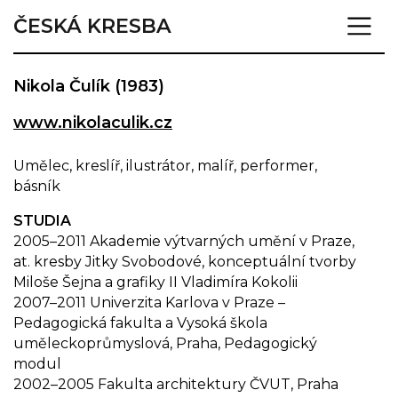
ČESKÁ KRESBA
Nikola Čulík (1983)
www.nikolaculik.cz
Umělec, kreslíř, ilustrátor, malíř, performer,
básník
STUDIA
2005–2011 Akademie výtvarných umění v Praze,
at. kresby Jitky Svobodové, konceptuální tvorby
Miloše Šejna a grafiky II Vladimíra Kokolii
2007–2011 Univerzita Karlova v Praze –
Pedagogická fakulta a Vysoká škola
uměleckoprůmyslová, Praha, Pedagogický
modul
2002–2005 Fakulta architektury ČVUT, Praha