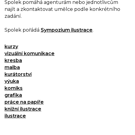
Spolek pomáhá agenturám nebo jednotlivcům
najít a zkontaktovat umělce podle konkrétního
zadání.
Spolek pořádá
Sympozium ilustrace
.
kurzy
vizuální komunikace
kresba
malba
kurátorství
výuka
komiks
grafika
práce na papíře
knižní ilustrace
ilustrace