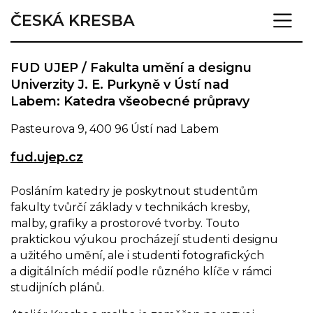
ČESKÁ KRESBA
FUD UJEP / Fakulta umění a designu
Univerzity J. E. Purkyně v Ústí nad
Labem: Katedra všeobecné průpravy
Pasteurova 9, 400 96 Ústí nad Labem
fud.ujep.cz
Posláním katedry je poskytnout studentům
fakulty tvůrčí základy v technikách kresby,
malby, grafiky a prostorové tvorby. Touto
praktickou výukou procházejí studenti designu
a užitého umění, ale i studenti fotografických
a digitálních médií podle různého klíče v rámci
studijních plánů.