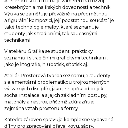
Ateliér Kresba a malba je zaměřen na rozvoj
kresebných a malířských dovedností a technik.
Výuka se zaměřuje převážně na předmětnou
a figurální kompozici, její podstatnou součástí je
také technologie malby, která seznamuje
studenty jak s tradičními, tak současnými
technikami.
V ateliéru Grafika se studenti prakticky
seznamují s tradičními grafickými technikami,
jako je litografie, hlubotisk, sítotisk aj.
Ateliér Prostorová tvorba seznamuje studenty
s elementární problematikou trojrozměrných
výtvarných disciplín, jako je například objekt,
socha, instalace, a s jejich základními postupy,
materiály a nástroji, přičemž zdůrazňuje
zejména vztah prostoru a formy.
Katedra zároveň spravuje komplexně vybavené
dílny pro zpracování dřeva, kovu, sádry,