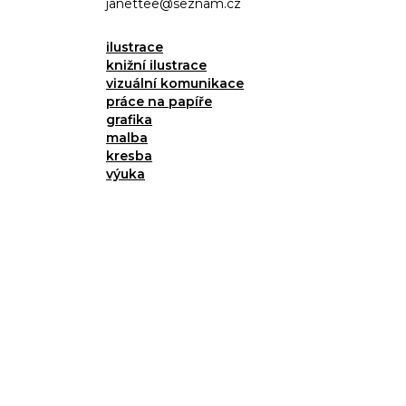
janettee@seznam.cz
ilustrace
knižní ilustrace
vizuální komunikace
práce na papíře
grafika
malba
kresba
výuka