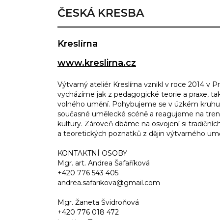
ČESKÁ KRESBA
Kreslírna
www.kreslirna.cz
Výtvarný ateliér Kreslírna vznikl v roce 2014 v Pr
vycházíme jak z pedagogické teorie a praxe, tak 
volného umění. Pohybujeme se v úzkém kruhu 
současné umělecké scéně a reagujeme na trend
kultury. Zároveň dbáme na osvojení si tradičníc
a teoretických poznatků z dějin výtvarného umě
KONTAKTNÍ OSOBY
Mgr. art. Andrea Šafaříková
+420 776 543 405
andrea.safarikova@gmail.com
Mgr. Žaneta Švidroňová
+420 776 018 472