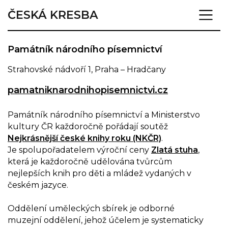
ČESKÁ KRESBA
Památník národního písemnictví
Strahovské nádvoří 1, Praha – Hradčany
pamatniknarodnihopisemnictvi.cz
Památník národního písemnictví a Ministerstvo
kultury ČR každoročně pořádají soutěž
Nejkrásnější české knihy roku (NKČR)
.
Je spolupořadatelem výroční ceny
Zlatá stuha
,
která je každoročně udělována tvůrcům
nejlepších knih pro děti a mládež vydaných v
českém jazyce.
Oddělení uměleckých sbírek je odborné
muzejní oddělení, jehož účelem je systematicky