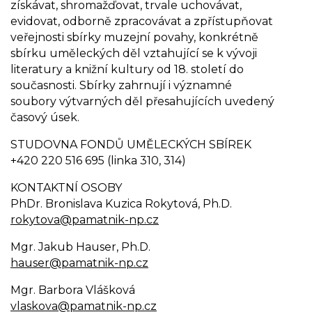
získávat, shromažďovat, trvale uchovávat,
evidovat, odborně zpracovávat a zpřístupňovat
veřejnosti sbírky muzejní povahy, konkrétně
sbírku uměleckých děl vztahující se k vývoji
literatury a knižní kultury od 18. století do
současnosti. Sbírky zahrnují i významné
soubory výtvarných děl přesahujících uvedený
časový úsek.
STUDOVNA FONDŮ UMĚLECKÝCH SBÍREK
+420 220 516 695 (linka 310, 314)
KONTAKTNÍ OSOBY
PhDr. Bronislava Kuzica Rokytová, Ph.D.
rokytova@pamatnik-np.cz
Mgr. Jakub Hauser, Ph.D.
hauser@pamatnik-np.cz
Mgr. Barbora Vlášková
vlaskova@pamatnik-np.cz