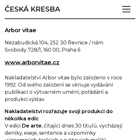
ČESKÁ KRESBA
Arbor vitae
Nezabudická 104, 252 30 Řevnice / nám.
Svobody 728/1, 160 00, Praha 6
www.arborvitae.cz
Nakladatelství Arbor vitae bylo založeno v roce
1992. Od svého založení se věnuje vydávání
publikací o výtvarném umění, pořádání a
produkci výstav.
Nakladatelství rozřazuje svoji produkci do
několika edic
V edici
De arte
, čítající dnes 30 titulů, vycházejí
deníky, eseje, sentence a vzpomínky