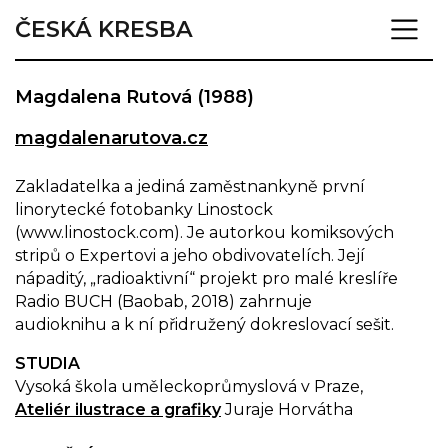
ČESKÁ KRESBA
Magdalena Rutová (1988)
magdalenarutova.cz
Zakladatelka a jediná zaměstnankyně první
linorytecké fotobanky Linostock
(www.linostock.com). Je autorkou komiksových
stripů o Expertovi a jeho obdivovatelích. Její
nápaditý, „radioaktivní“ projekt pro malé kreslíře
Radio BUCH (Baobab, 2018) zahrnuje
audioknihu a k ní přidružený dokreslovací sešit.
STUDIA
Vysoká škola uměleckoprůmyslová v Praze,
Ateliér ilustrace a grafiky
Juraje Horvátha