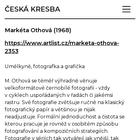
ČESKÁ KRESBA
Markéta Othová (1968)
https://www.artlist.cz/marketa-othova-
2353
Umělkyně, fotografka a grafička
M. Othová se téměř výhradně věnuje
velkoformátové černobílé fotografii - vždy
v cyklech uspořádaných v řadách či jakémsi
rastru. Své fotografie zvětšuje ručně na klasický
fotografický papír a většinou je nijak
neadjustuje. Formální jednoduchost a čistota se
kterou pracuje je rovněž v osobitém způsobu
fotografování a kompozičních strategiích.
Fotografie v sériích tak vytvářejí jak vnější, tak